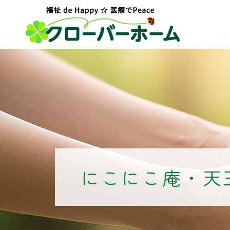
にこにこ庵・天