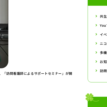
共生
Yo
イベ
ニコ
多機
お知
訪問
り、「訪問看護師によるサポートセミナー」が開