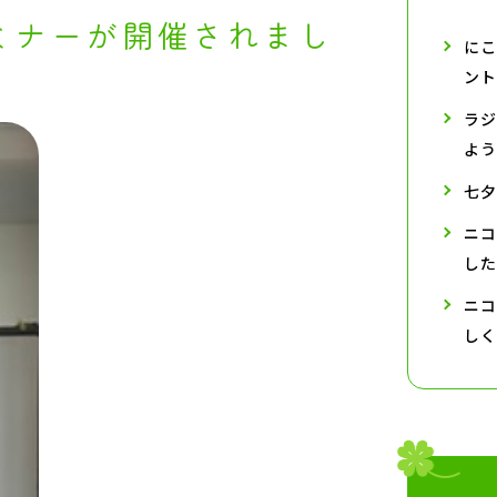
ミナーが開催されまし
にこ
ント
ラジ
よう
七夕
ニコ
した
ニコ
しく