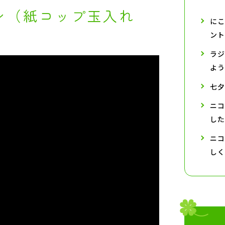
ン（紙コップ玉入れ
にこ
ント
ラジ
よう
七夕
ニコ
した
ニコ
しく