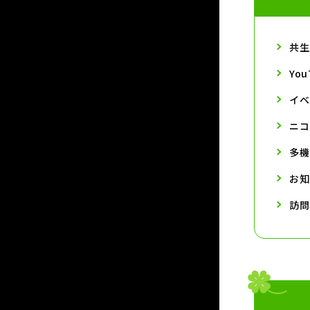
共生
Yo
イベ
ニコ
多機
お知
訪問